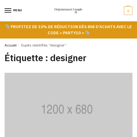
Skip
Skip
to
to
MENU
0
navigation
content
PROFITEZ DE 10% DE RÉDUCTION DÈS 80€ D’ACHATS AVEC LE
CODE « PARTY10 »
Accueil
/
Sujets identifiés “designer”
Étiquette :
designer